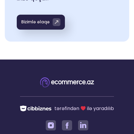
Bizimlə əlaqə
tərəfindən
ilə yaradılıb